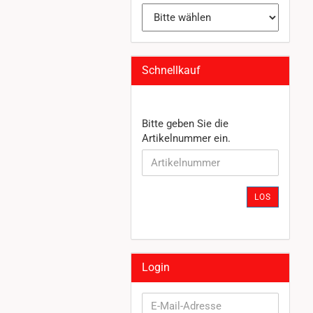
Schnellkauf
BITTE
Bitte geben Sie die
GEBEN
Artikelnummer ein.
SIE
DIE
ARTIKELNUMMER
EIN.
LOS
Login
E-