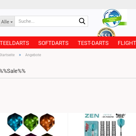
Suche...
Alle
TEELDARTS
SOFTDARTS
TEST-DARTS
FLIGH
»
Startseite
Angebote
%%Sale%%
-20%
-2