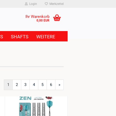
Login
Merkzettel
Ihr Warenkorb
0,00 EUR
TS
SHAFTS
WEITERE
1
2
3
4
5
6
»
3%
-23%