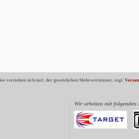
ise verstehen sich incl. der gesetzlichen Mehrwertsteuer, zzgl.
Versan
Wir arbeiten mit folgenden