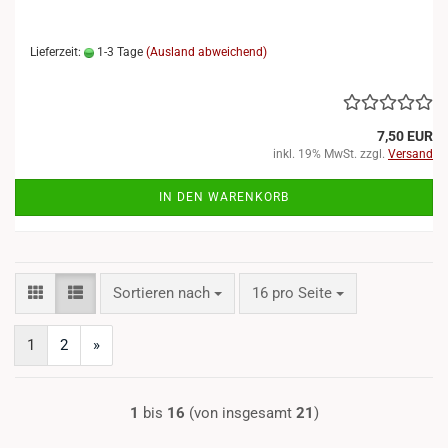
Lieferzeit:
1-3 Tage
(Ausland abweichend)
7,50 EUR
inkl. 19% MwSt. zzgl.
Versand
IN DEN WARENKORB
Sortieren nach
pro Seite
Sortieren nach
16 pro Seite
1
2
»
1
bis
16
(von insgesamt
21
)