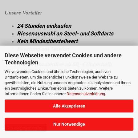
Unsere Vorteile:
24 Stunden einkaufen
Riesenauswahl an Steel- und Softdarts
Kein Mindestbestellwert
Beratung am Telefon
Diese Webseite verwendet Cookies und andere
über 30 Jahre Fachwissen
Technologien
Versandkostenfrei ab 50,-€ (innerhalb
Deutschland)
Wir verwenden Cookies und ähnliche Technologien, auch von
Drittanbietern, um die ordentliche Funktionsweise der Website zu
Preisvorteil bei Mengenabnahmen
gewährleisten, die Nutzung unseres Angebotes zu analysieren und Ihnen
ein bestmögliches Einkaufserlebnis bieten zu können. Weitere
Dann viel Spaß beim Shoppen.
Informationen finden Sie in unserer
Datenschutzerklärung
.
Alle Akzeptieren
Nur Notwendige
Vertrag widerrufen