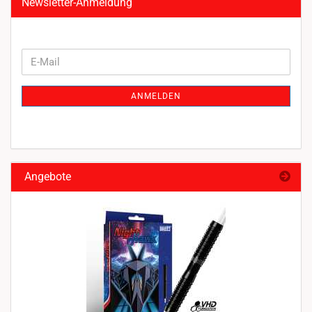
Newsletter-Anmeldung
WEITER
E-
ZUR
Mail
NEWSLETTER-
ANMELDEN
ANMELDUNG
Angebote