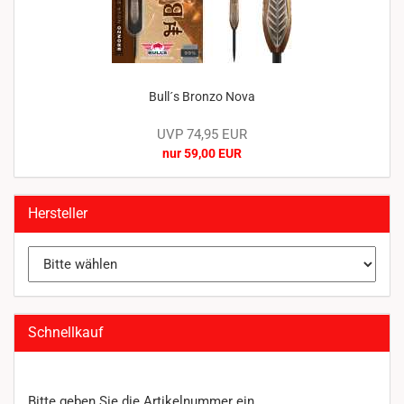
Bull´s Bronzo Nova
UVP 74,95 EUR
nur 59,00 EUR
Hersteller
Schnellkauf
BITTE
Bitte geben Sie die Artikelnummer ein.