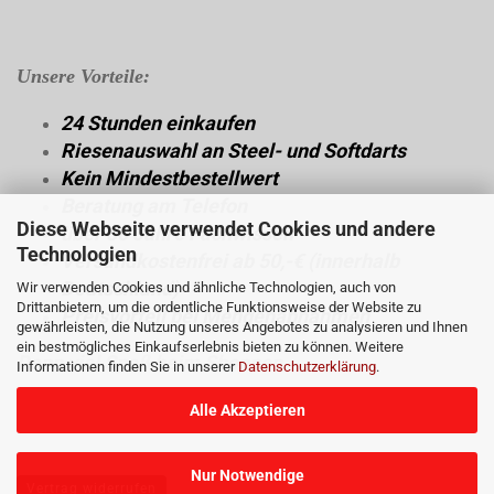
Unsere Vorteile:
24 Stunden einkaufen
Riesenauswahl an Steel- und Softdarts
Kein Mindestbestellwert
Beratung am Telefon
Diese Webseite verwendet Cookies und andere
über 30 Jahre Fachwissen
Technologien
Versandkostenfrei ab 50,-€ (innerhalb
Deutschland)
Wir verwenden Cookies und ähnliche Technologien, auch von
Drittanbietern, um die ordentliche Funktionsweise der Website zu
Preisvorteil bei Mengenabnahmen
gewährleisten, die Nutzung unseres Angebotes zu analysieren und Ihnen
ein bestmögliches Einkaufserlebnis bieten zu können. Weitere
Dann viel Spaß beim Shoppen.
Informationen finden Sie in unserer
Datenschutzerklärung
.
Alle Akzeptieren
Nur Notwendige
Vertrag widerrufen