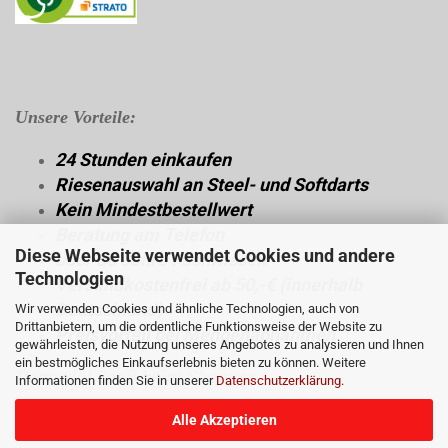
Unsere Vorteile:
24 Stunden einkaufen
Riesenauswahl an Steel- und Softdarts
Kein Mindestbestellwert
Beratung am Telefon
Diese Webseite verwendet Cookies und andere
über 30 Jahre Fachwissen
Technologien
Versandkostenfrei ab 50,-€ (innerhalb
Deutschland)
Wir verwenden Cookies und ähnliche Technologien, auch von
Drittanbietern, um die ordentliche Funktionsweise der Website zu
Preisvorteil bei Mengenabnahmen
gewährleisten, die Nutzung unseres Angebotes zu analysieren und Ihnen
ein bestmögliches Einkaufserlebnis bieten zu können. Weitere
Dann viel Spaß beim Shoppen.
Informationen finden Sie in unserer
Datenschutzerklärung
.
Alle Akzeptieren