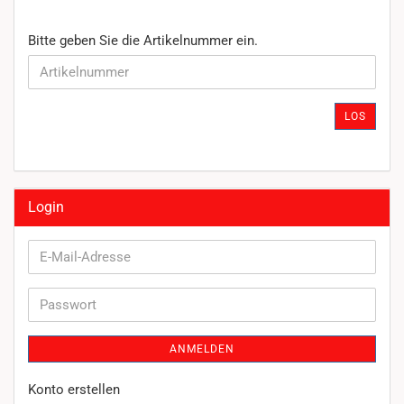
BITTE
Bitte geben Sie die Artikelnummer ein.
GEBEN
SIE
DIE
ARTIKELNUMMER
LOS
EIN.
Login
E-
Mail-
Adresse
Passwort
ANMELDEN
Konto erstellen