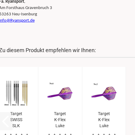
Fa. Ryansport
,
Am Forsthaus Gravenbruch 3
63263 Neu-Isenburg
info@Ryansport.de
Zu diesem Produkt empfehlen wir Ihnen:
Target
Target
Target
SWISS
K-Flex
K-Flex
SLK
Luke
Luke
Points
Littler
Littler