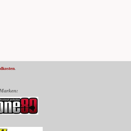
dkosten
.
 Marken: