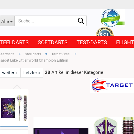
Suche...
Alle
TEELDARTS
SOFTDARTS
TEST-DARTS
FLIGH
»
»
»
Startseite
Steeldarts
Target Steel
Target Luke Littler World Champion Edition
28
Artikel in dieser Kategorie
weiter »
Letzter »