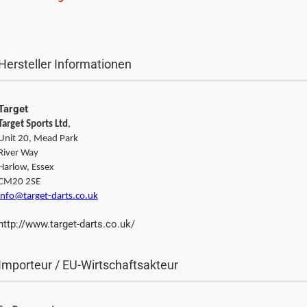
Hersteller Informationen
Target
Target Sports Ltd
,
Unit 20, Mead Park
River Way
Harlow, Essex
CM20 2SE
info@target-darts.co.uk
http://www.target-darts.co.uk/
Importeur / EU-Wirtschaftsakteur