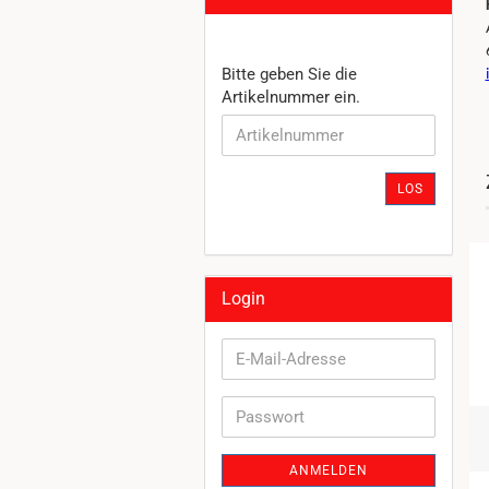
BITTE
Bitte geben Sie die
GEBEN
Artikelnummer ein.
SIE
DIE
ARTIKELNUMMER
EIN.
LOS
Login
E-
Mail-
Adresse
Passwort
ANMELDEN