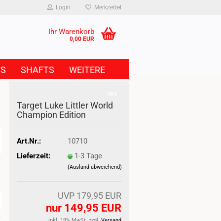
Login
Merkzettel
Ihr Warenkorb
0,00 EUR
TS
SHAFTS
WEITERE
-16%
Target Luke Littler World
Champion Edition
Art.Nr.:
10710
Lieferzeit:
1-3 Tage
(Ausland abweichend)
UVP 179,95 EUR
nur 149,95 EUR
inkl. 19% MwSt. zzgl.
Versand