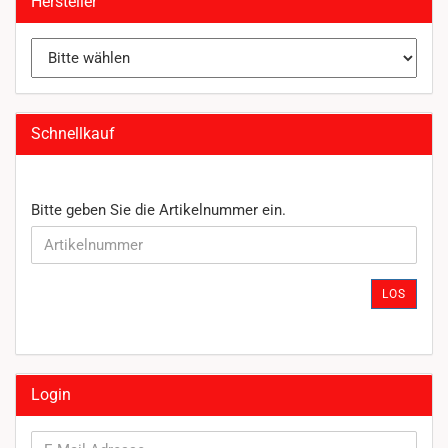
Hersteller
Schnellkauf
BITTE
Bitte geben Sie die Artikelnummer ein.
GEBEN
SIE
DIE
ARTIKELNUMMER
LOS
EIN.
Login