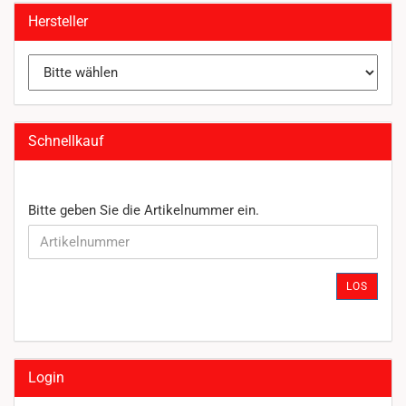
Hersteller
Schnellkauf
BITTE
Bitte geben Sie die Artikelnummer ein.
GEBEN
SIE
DIE
ARTIKELNUMMER
LOS
EIN.
Login