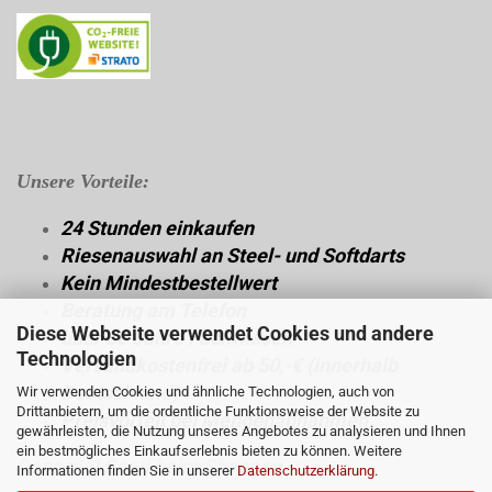
Unsere Vorteile:
24 Stunden einkaufen
Riesenauswahl an Steel- und Softdarts
Kein Mindestbestellwert
Beratung am Telefon
Diese Webseite verwendet Cookies und andere
über 30 Jahre Fachwissen
Technologien
Versandkostenfrei ab 50,-€ (innerhalb
Deutschland)
Wir verwenden Cookies und ähnliche Technologien, auch von
Drittanbietern, um die ordentliche Funktionsweise der Website zu
Preisvorteil bei Mengenabnahmen
gewährleisten, die Nutzung unseres Angebotes zu analysieren und Ihnen
ein bestmögliches Einkaufserlebnis bieten zu können. Weitere
Dann viel Spaß beim Shoppen.
Informationen finden Sie in unserer
Datenschutzerklärung
.