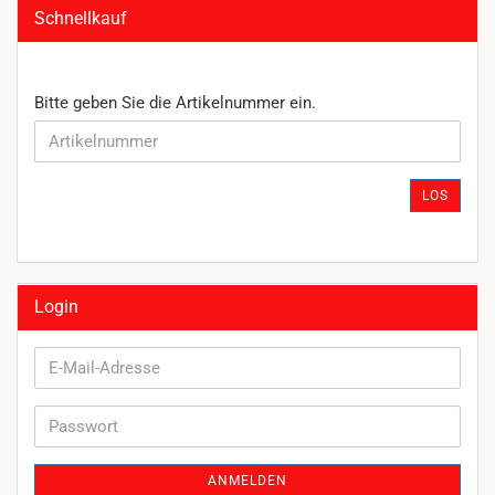
Schnellkauf
BITTE
Bitte geben Sie die Artikelnummer ein.
GEBEN
SIE
DIE
ARTIKELNUMMER
LOS
EIN.
Login
E-
Mail-
Adresse
Passwort
ANMELDEN