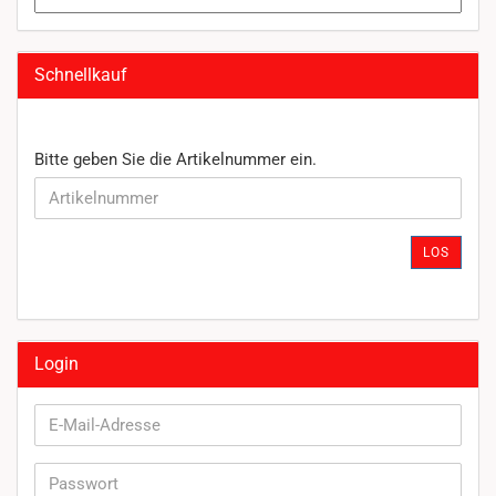
Schnellkauf
BITTE
Bitte geben Sie die Artikelnummer ein.
GEBEN
SIE
DIE
ARTIKELNUMMER
LOS
EIN.
Login
E-
Mail-
Adresse
Passwort