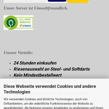
Unser Server ist Umweltfreundlich.
Unsere Vorteile:
24 Stunden einkaufen
Riesenauswahl an Steel- und Softdarts
Kein Mindestbestellwert
Beratung am Telefon
Diese Webseite verwendet Cookies und andere
über 30 Jahre Fachwissen
Technologien
Versandkostenfrei ab 50,-€ (innerhalb
Deutschland)
Wir verwenden Cookies und ähnliche Technologien, auch von
Drittanbietern, um die ordentliche Funktionsweise der Website zu
Preisvorteil bei Mengenabnahmen
gewährleisten, die Nutzung unseres Angebotes zu analysieren und Ihnen