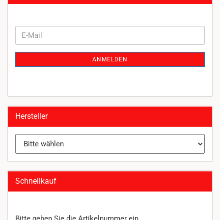
WEITER
E-
ZUR
Mail
NEWSLETTER-
ANMELDEN
ANMELDUNG
Hersteller
Schnellkauf
BITTE
Bitte geben Sie die Artikelnummer ein.