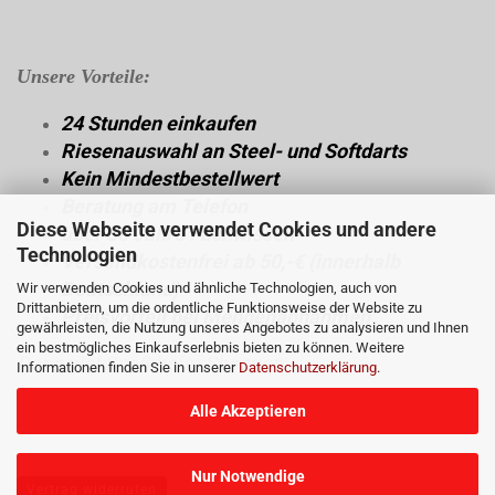
Unsere Vorteile:
24 Stunden einkaufen
Riesenauswahl an Steel- und Softdarts
Kein Mindestbestellwert
Beratung am Telefon
Diese Webseite verwendet Cookies und andere
über 30 Jahre Fachwissen
Technologien
Versandkostenfrei ab 50,-€ (innerhalb
Deutschland)
Wir verwenden Cookies und ähnliche Technologien, auch von
Drittanbietern, um die ordentliche Funktionsweise der Website zu
Preisvorteil bei Mengenabnahmen
gewährleisten, die Nutzung unseres Angebotes zu analysieren und Ihnen
ein bestmögliches Einkaufserlebnis bieten zu können. Weitere
Dann viel Spaß beim Shoppen.
Informationen finden Sie in unserer
Datenschutzerklärung
.
Alle Akzeptieren
Nur Notwendige
Vertrag widerrufen